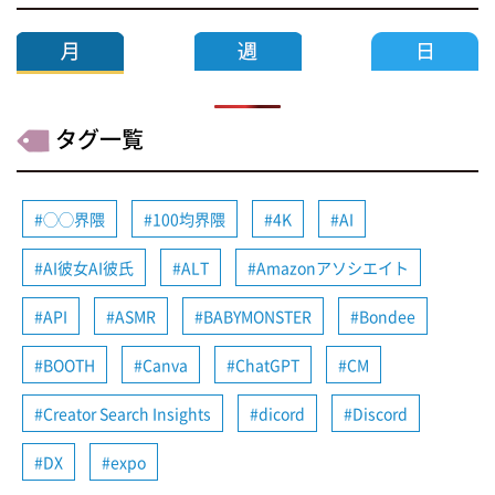
タグ一覧
◯◯界隈
100均界隈
4K
AI
AI彼女AI彼氏
ALT
Amazonアソシエイト
API
ASMR
BABYMONSTER
Bondee
BOOTH
Canva
ChatGPT
CM
Creator Search Insights
dicord
Discord
DX
expo