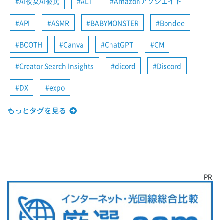
AI彼女AI彼氏
ALT
Amazonアソシエイト
API
ASMR
BABYMONSTER
Bondee
BOOTH
Canva
ChatGPT
CM
Creator Search Insights
dicord
Discord
DX
expo
もっとタグを見る
PR