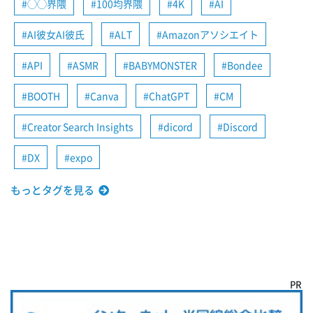
◯◯界隈
100均界隈
4K
AI
AI彼女AI彼氏
ALT
Amazonアソシエイト
API
ASMR
BABYMONSTER
Bondee
BOOTH
Canva
ChatGPT
CM
Creator Search Insights
dicord
Discord
DX
expo
もっとタグを見る
PR