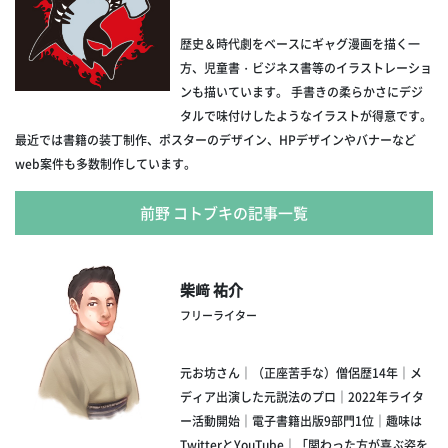
歴史＆時代劇をベースにギャグ漫画を描く一
方、児童書・ビジネス書等のイラストレーショ
ンも描いています。 手書きの柔らかさにデジ
タルで味付けしたようなイラストが得意です。
最近では書籍の装丁制作、ポスターのデザイン、HPデザインやバナーなど
web案件も多数制作しています。
前野 コトブキの記事一覧
柴﨑 祐介
フリーライター
元お坊さん｜（正座苦手な）僧侶歴14年｜メ
ディア出演した元説法のプロ｜2022年ライタ
ー活動開始｜電子書籍出版9部門1位｜趣味は
TwitterとYouTube｜「関わった方が喜ぶ姿を