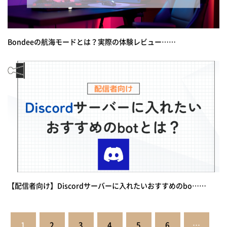
Bondeeの航海モードとは？実際の体験レビュー……
【配信者向け】Discordサーバーに入れたいおすすめのbo……
投
1
2
3
4
5
6
…