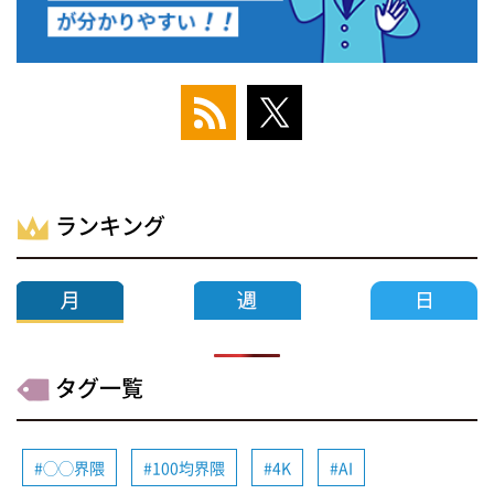
ランキング
タグ一覧
◯◯界隈
100均界隈
4K
AI