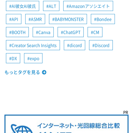
AI彼女AI彼氏
ALT
Amazonアソシエイト
API
ASMR
BABYMONSTER
Bondee
BOOTH
Canva
ChatGPT
CM
Creator Search Insights
dicord
Discord
DX
expo
もっとタグを見る
PR