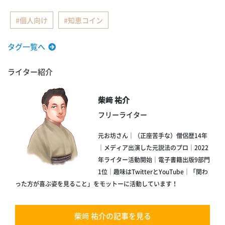
個人向け
知恵コイン
タグ一覧へ
ライター紹介
柴﨑 祐介
フリーライター
元お坊さん｜（正座苦手な）僧侶歴14年
｜メディア出演した元説法のプロ｜2022
年ライター活動開始｜電子書籍出版9部門
1位｜趣味はTwitterとYouTube｜「関わ
った方が喜ぶ姿を見ること」をモットーに活動しています！
柴﨑 祐介の記事を見る