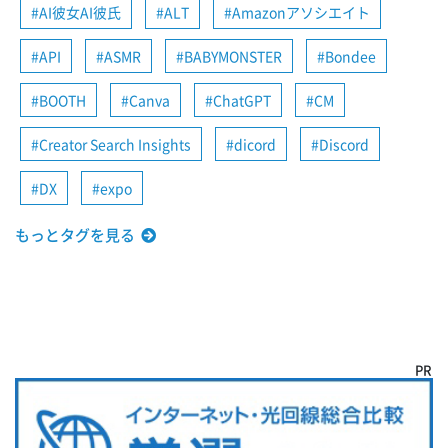
AI彼女AI彼氏
ALT
Amazonアソシエイト
API
ASMR
BABYMONSTER
Bondee
BOOTH
Canva
ChatGPT
CM
Creator Search Insights
dicord
Discord
DX
expo
もっとタグを見る
PR