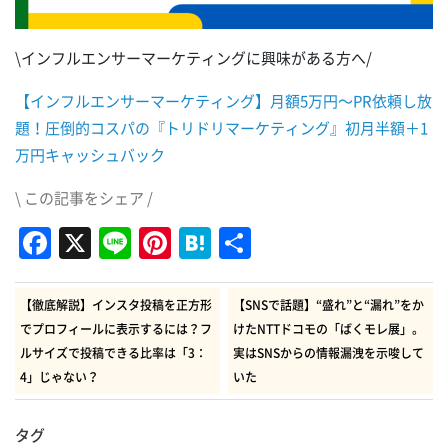
\インフルエンサーマーケティングに興味がある方へ/
【インフルエンサーマーケティング】月額5万円～PR依頼し放
題！圧倒的コスパの『トリドリマーケティング』初月半額＋1
万円キャッシュバック
\ この記事をシェア /
Facebook
X
Line
Pinterest
Hatena
共
有
【徹底解説】インスタ投稿を正方形
【SNSで話題】“盛れ”と“漏れ”をか
でプロフィールに表示するには？フ
けたNTTドコモの「ばくモレ展」。
ルサイズで投稿できる比率は「3：
実はSNSからの情報漏洩を示唆して
4」じゃない？
いた
タグ