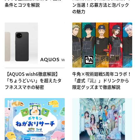
条件とコツを解説
ン当選！応募方法と泡パック
の魅力
【AQUOS wish6徹底解説】
牛角×呪術廻戦5周年コラボ！
「ちょうどいい」を超えたタ
「虚式『茈』」ドリンクから
フネススマホの秘密
限定グッズまで徹底解説