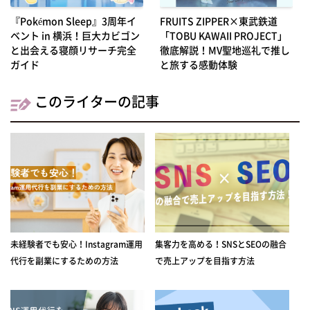
『Pokémon Sleep』3周年イ
FRUITS ZIPPER×東武鉄道
ベント in 横浜！巨大カビゴン
「TOBU KAWAII PROJECT」
と出会える寝顔リサーチ完全
徹底解説！MV聖地巡礼で推し
ガイド
と旅する感動体験
このライターの記事
未経験者でも安心！Instagram運用
集客力を高める！SNSとSEOの融合
代行を副業にするための方法
で売上アップを目指す方法