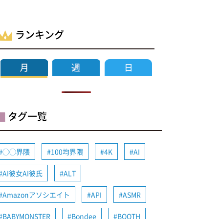
ランキング
タグ一覧
◯◯界隈
100均界隈
4K
AI
AI彼女AI彼氏
ALT
Amazonアソシエイト
API
ASMR
BABYMONSTER
Bondee
BOOTH