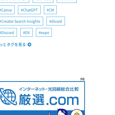
Canva
ChatGPT
CM
Creator Search Insights
dicord
Discord
DX
expo
っとタグを見る
PR