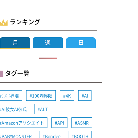
ランキング
タグ一覧
◯◯界隈
100均界隈
4K
AI
AI彼女AI彼氏
ALT
Amazonアソシエイト
API
ASMR
BABYMONSTER
Bondee
BOOTH