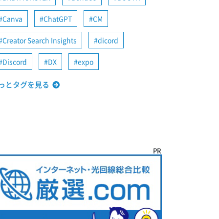
Canva
ChatGPT
CM
Creator Search Insights
dicord
Discord
DX
expo
っとタグを見る
PR