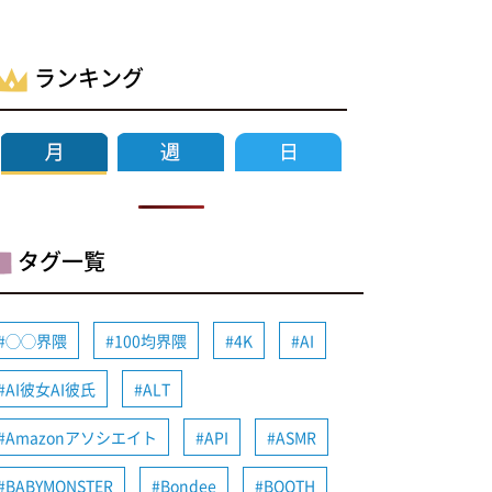
ランキング
タグ一覧
◯◯界隈
100均界隈
4K
AI
AI彼女AI彼氏
ALT
Amazonアソシエイト
API
ASMR
BABYMONSTER
Bondee
BOOTH