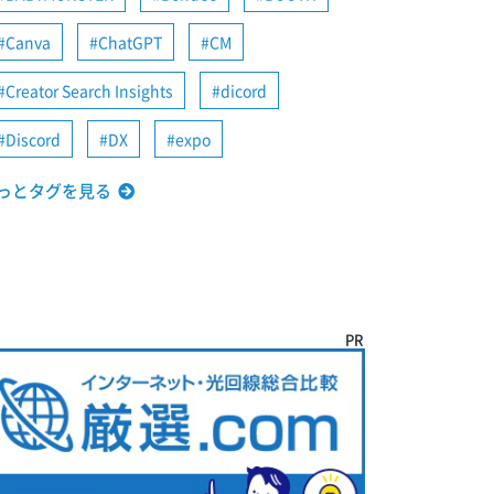
Canva
ChatGPT
CM
Creator Search Insights
dicord
Discord
DX
expo
っとタグを見る
PR