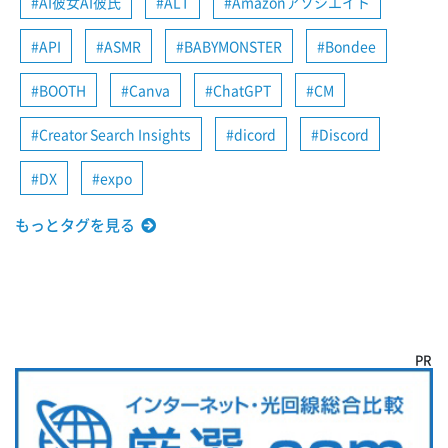
AI彼女AI彼氏
ALT
Amazonアソシエイト
API
ASMR
BABYMONSTER
Bondee
BOOTH
Canva
ChatGPT
CM
Creator Search Insights
dicord
Discord
DX
expo
もっとタグを見る
PR