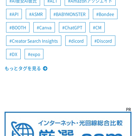
AI彼女AI彼氏
ALT
Amazonアソシエイト
API
ASMR
BABYMONSTER
Bondee
BOOTH
Canva
ChatGPT
CM
Creator Search Insights
dicord
Discord
DX
expo
もっとタグを見る
PR