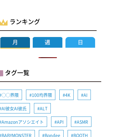
ランキング
タグ一覧
◯◯界隈
100均界隈
4K
AI
AI彼女AI彼氏
ALT
Amazonアソシエイト
API
ASMR
BABYMONSTER
Bondee
BOOTH