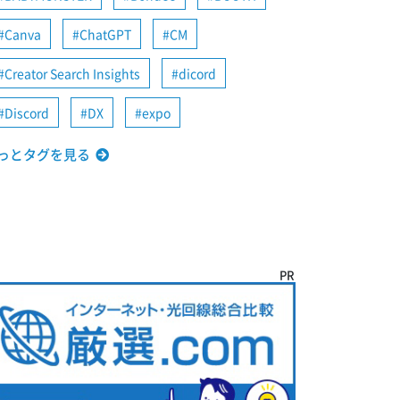
Canva
ChatGPT
CM
Creator Search Insights
dicord
Discord
DX
expo
っとタグを見る
PR