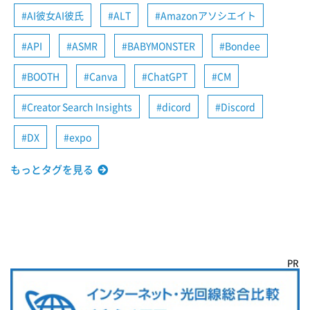
AI彼女AI彼氏
ALT
Amazonアソシエイト
API
ASMR
BABYMONSTER
Bondee
BOOTH
Canva
ChatGPT
CM
Creator Search Insights
dicord
Discord
DX
expo
もっとタグを見る
PR