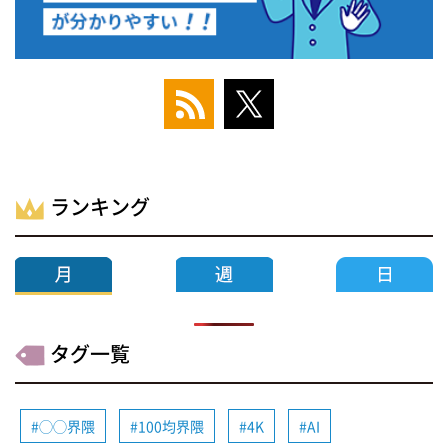
ランキング
タグ一覧
◯◯界隈
100均界隈
4K
AI