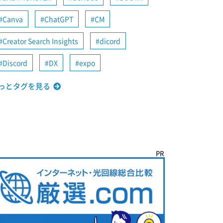
Canva
ChatGPT
CM
Creator Search Insights
dicord
Discord
DX
expo
っとタグを見る
PR