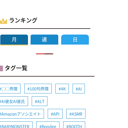
ランキング
タグ一覧
◯◯界隈
100均界隈
4K
AI
AI彼女AI彼氏
ALT
Amazonアソシエイト
API
ASMR
BABYMONSTER
Bondee
BOOTH