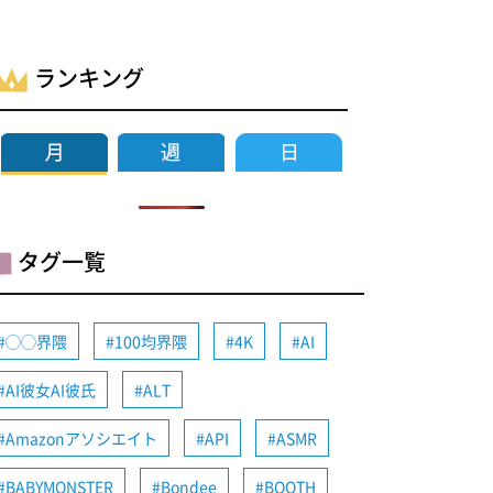
ランキング
タグ一覧
◯◯界隈
100均界隈
4K
AI
AI彼女AI彼氏
ALT
Amazonアソシエイト
API
ASMR
BABYMONSTER
Bondee
BOOTH