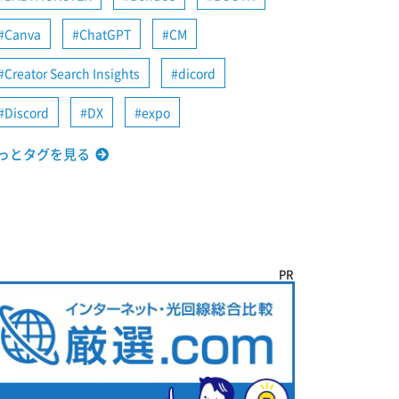
Canva
ChatGPT
CM
Creator Search Insights
dicord
Discord
DX
expo
っとタグを見る
PR