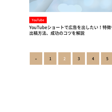
YouTube
YouTubeショートで広告を出したい！特徴
出稿方法、成功のコツを解説
投
«
1
2
3
4
5
稿
の
ペ
ー
ジ
送