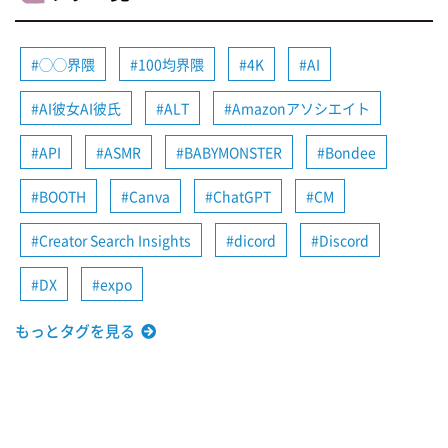
◯◯界隈
100均界隈
4K
AI
AI彼女AI彼氏
ALT
Amazonアソシエイト
API
ASMR
BABYMONSTER
Bondee
BOOTH
Canva
ChatGPT
CM
Creator Search Insights
dicord
Discord
DX
expo
もっとタグを見る