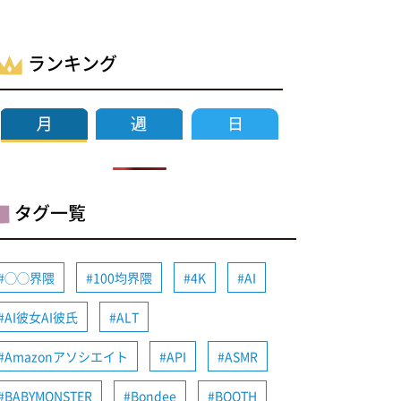
ランキング
タグ一覧
◯◯界隈
100均界隈
4K
AI
AI彼女AI彼氏
ALT
Amazonアソシエイト
API
ASMR
BABYMONSTER
Bondee
BOOTH