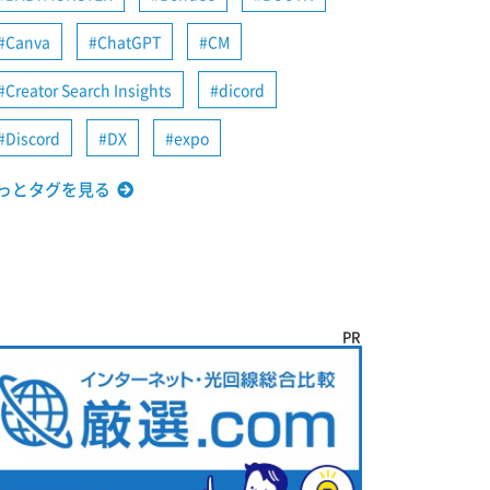
Canva
ChatGPT
CM
Creator Search Insights
dicord
Discord
DX
expo
っとタグを見る
PR