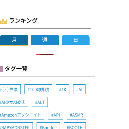
ランキング
タグ一覧
◯◯界隈
100均界隈
4K
AI
AI彼女AI彼氏
ALT
Amazonアソシエイト
API
ASMR
BABYMONSTER
Bondee
BOOTH