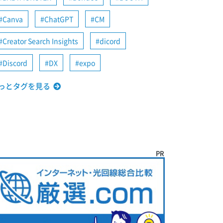
Canva
ChatGPT
CM
Creator Search Insights
dicord
Discord
DX
expo
っとタグを見る
PR