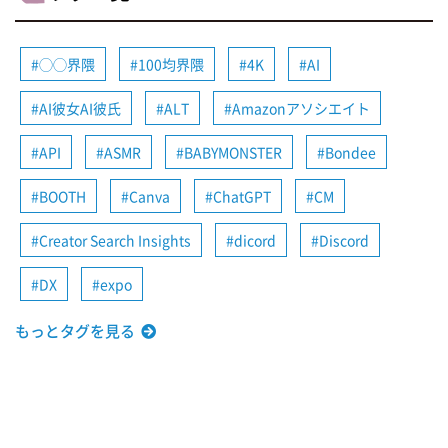
◯◯界隈
100均界隈
4K
AI
AI彼女AI彼氏
ALT
Amazonアソシエイト
API
ASMR
BABYMONSTER
Bondee
BOOTH
Canva
ChatGPT
CM
Creator Search Insights
dicord
Discord
DX
expo
もっとタグを見る