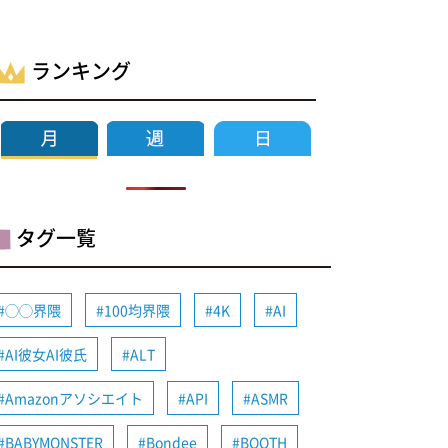
ランキング
タグ一覧
◯◯界隈
100均界隈
4K
AI
AI彼女AI彼氏
ALT
Amazonアソシエイト
API
ASMR
BABYMONSTER
Bondee
BOOTH