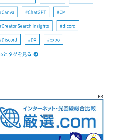
Canva
ChatGPT
CM
Creator Search Insights
dicord
Discord
DX
expo
っとタグを見る
PR