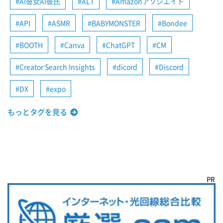
AI彼女AI彼氏
ALT
Amazonアソシエイト
API
ASMR
BABYMONSTER
Bondee
BOOTH
Canva
ChatGPT
CM
Creator Search Insights
dicord
Discord
DX
expo
もっとタグを見る
PR