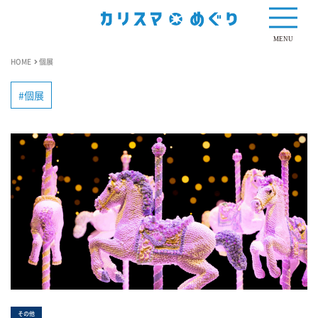
MENU
HOME
個展
個展
その他