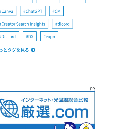
Canva
ChatGPT
CM
Creator Search Insights
dicord
Discord
DX
expo
っとタグを見る
PR