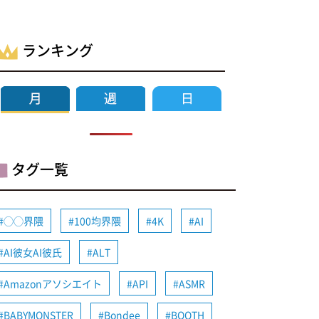
ランキング
タグ一覧
◯◯界隈
100均界隈
4K
AI
AI彼女AI彼氏
ALT
Amazonアソシエイト
API
ASMR
BABYMONSTER
Bondee
BOOTH