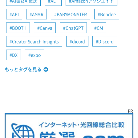
AI彼女AI彼氏
ALT
Amazonアソシエイト
API
ASMR
BABYMONSTER
Bondee
BOOTH
Canva
ChatGPT
CM
Creator Search Insights
dicord
Discord
DX
expo
もっとタグを見る
PR