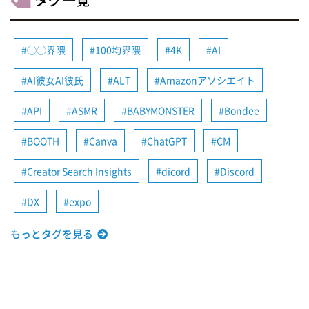
◯◯界隈
100均界隈
4K
AI
AI彼女AI彼氏
ALT
Amazonアソシエイト
API
ASMR
BABYMONSTER
Bondee
BOOTH
Canva
ChatGPT
CM
Creator Search Insights
dicord
Discord
DX
expo
もっとタグを見る