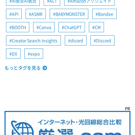
AI彼女AI彼氏
ALT
Amazonアソシエイト
API
ASMR
BABYMONSTER
Bondee
BOOTH
Canva
ChatGPT
CM
Creator Search Insights
dicord
Discord
DX
expo
もっとタグを見る
PR