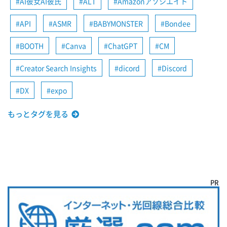
AI彼女AI彼氏
ALT
Amazonアソシエイト
API
ASMR
BABYMONSTER
Bondee
BOOTH
Canva
ChatGPT
CM
Creator Search Insights
dicord
Discord
DX
expo
もっとタグを見る
PR