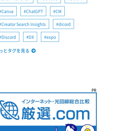
Canva
ChatGPT
CM
Creator Search Insights
dicord
Discord
DX
expo
っとタグを見る
PR