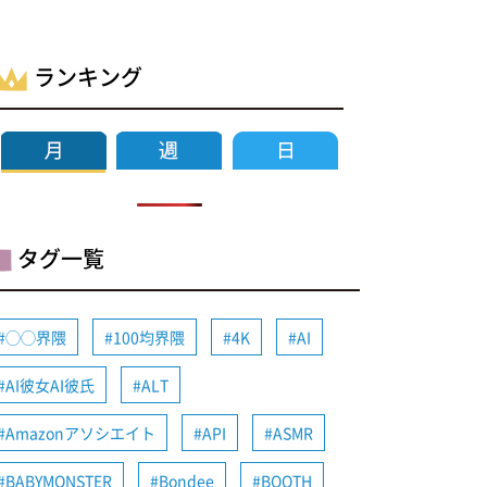
ランキング
タグ一覧
◯◯界隈
100均界隈
4K
AI
AI彼女AI彼氏
ALT
Amazonアソシエイト
API
ASMR
BABYMONSTER
Bondee
BOOTH