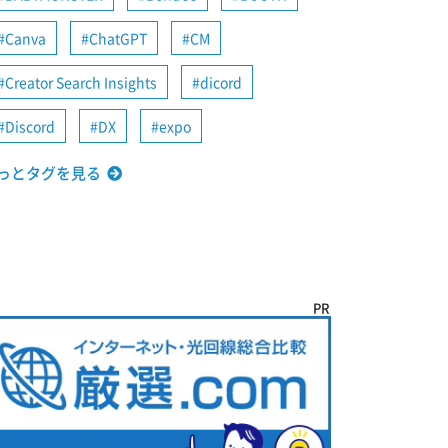
Canva
ChatGPT
CM
Creator Search Insights
dicord
Discord
DX
expo
っとタグを見る
PR