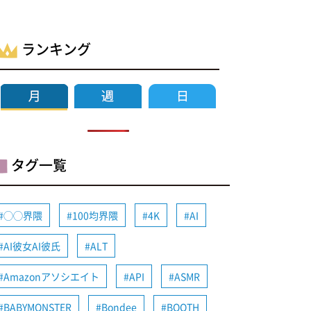
ランキング
タグ一覧
◯◯界隈
100均界隈
4K
AI
AI彼女AI彼氏
ALT
Amazonアソシエイト
API
ASMR
BABYMONSTER
Bondee
BOOTH