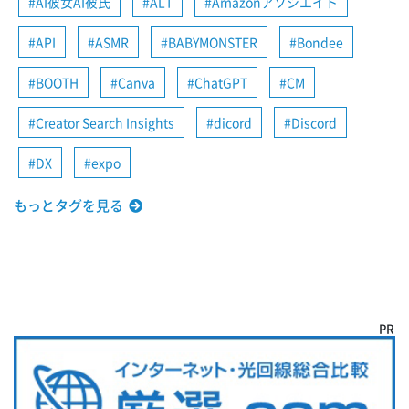
AI彼女AI彼氏
ALT
Amazonアソシエイト
API
ASMR
BABYMONSTER
Bondee
BOOTH
Canva
ChatGPT
CM
Creator Search Insights
dicord
Discord
DX
expo
もっとタグを見る
PR