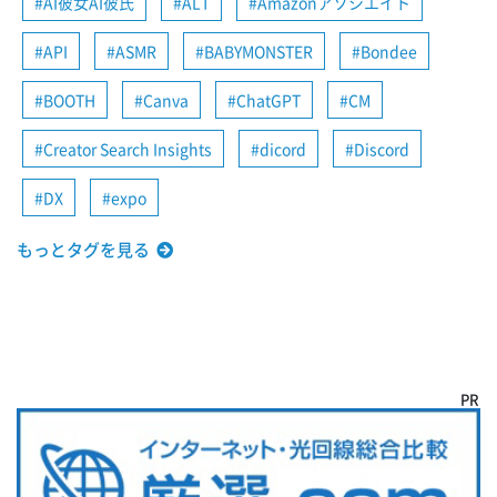
AI彼女AI彼氏
ALT
Amazonアソシエイト
API
ASMR
BABYMONSTER
Bondee
BOOTH
Canva
ChatGPT
CM
Creator Search Insights
dicord
Discord
DX
expo
もっとタグを見る
PR