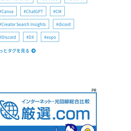
Canva
ChatGPT
CM
Creator Search Insights
dicord
Discord
DX
expo
っとタグを見る
PR