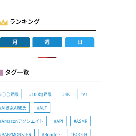
ランキング
タグ一覧
◯◯界隈
100均界隈
4K
AI
AI彼女AI彼氏
ALT
Amazonアソシエイト
API
ASMR
BABYMONSTER
Bondee
BOOTH