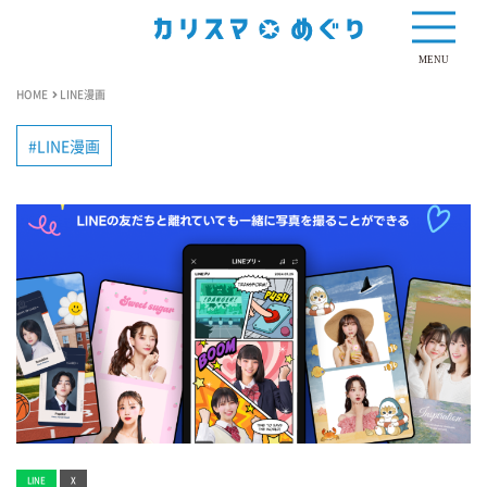
MENU
HOME
LINE漫画
LINE漫画
LINE
X