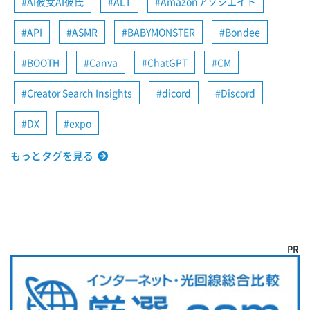
AI彼女AI彼氏
ALT
Amazonアソシエイト
API
ASMR
BABYMONSTER
Bondee
BOOTH
Canva
ChatGPT
CM
Creator Search Insights
dicord
Discord
DX
expo
もっとタグを見る
PR