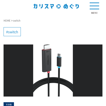
MENU
HOME
switch
switch
その他