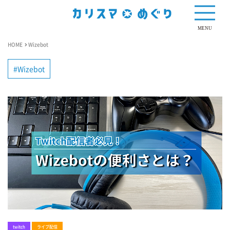
MENU
HOME
Wizebot
Wizebot
twitch
ライブ配信