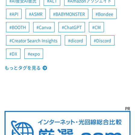
AI彼女AI彼氏
ALT
Amazonアソシエイト
API
ASMR
BABYMONSTER
Bondee
BOOTH
Canva
ChatGPT
CM
Creator Search Insights
dicord
Discord
DX
expo
もっとタグを見る
PR