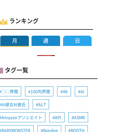
ランキング
タグ一覧
◯◯界隈
100均界隈
4K
AI
AI彼女AI彼氏
ALT
Amazonアソシエイト
API
ASMR
BABYMONSTER
Bondee
BOOTH