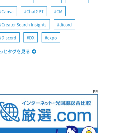
Canva
ChatGPT
CM
Creator Search Insights
dicord
Discord
DX
expo
っとタグを見る
PR