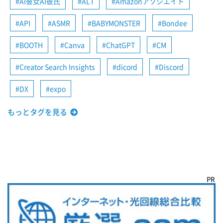
AI彼女AI彼氏
ALT
Amazonアソシエイト
API
ASMR
BABYMONSTER
Bondee
BOOTH
Canva
ChatGPT
CM
Creator Search Insights
dicord
Discord
DX
expo
もっとタグを見る
PR