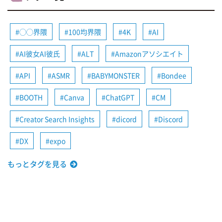
◯◯界隈
100均界隈
4K
AI
AI彼女AI彼氏
ALT
Amazonアソシエイト
API
ASMR
BABYMONSTER
Bondee
BOOTH
Canva
ChatGPT
CM
Creator Search Insights
dicord
Discord
DX
expo
もっとタグを見る