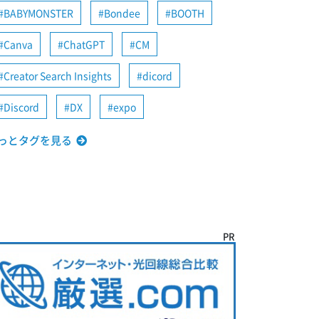
BABYMONSTER
Bondee
BOOTH
Canva
ChatGPT
CM
Creator Search Insights
dicord
Discord
DX
expo
っとタグを見る
PR