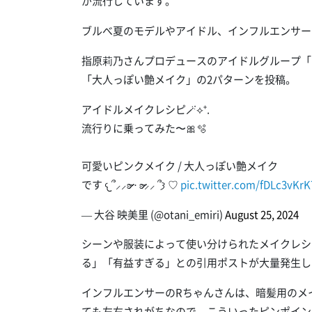
が流行しています。
ブルべ夏のモデルやアイドル、インフルエンサー
指原莉乃さんプロデュースのアイドルグループ「
「大人っぽい艶メイク」の2パターンを投稿。
アイドルメイクレシピ🪄⟡⁺.
流行りに乗ってみた〜🎀🫧
可愛いピンクメイク / 大人っぽい艶メイク
です 𐔌՞⸝⸝ʚ̴̶̷̷ · ʚ̴̶̷̷⸝⸝ ՞𐦯 ♡
pic.twitter.com/fDLc3vKrK
— 大谷 映美里 (@otani_emiri)
August 25, 2024
シーンや服装によって使い分けられたメイクレシ
る」「有益すぎる」との引用ポストが大量発生し
インフルエンサーのRちゃんさんは、暗髪用のメ
ても左右されがちなので、こういったピンポイン