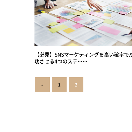
【必見】SNSマーケティングを高い確率で
功させる4つのステ……
投
«
1
2
稿
の
ペ
ー