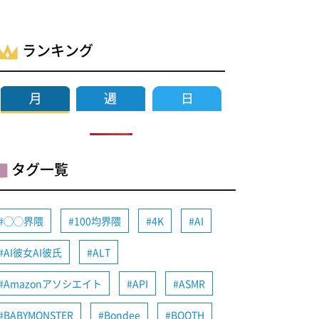
ランキング
タグ一覧
◯◯界隈
100均界隈
4K
AI
AI彼女AI彼氏
ALT
Amazonアソシエイト
API
ASMR
BABYMONSTER
Bondee
BOOTH