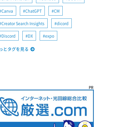
Canva
ChatGPT
CM
Creator Search Insights
dicord
Discord
DX
expo
っとタグを見る
PR