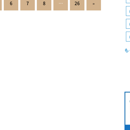
6
7
8
…
26
»
も