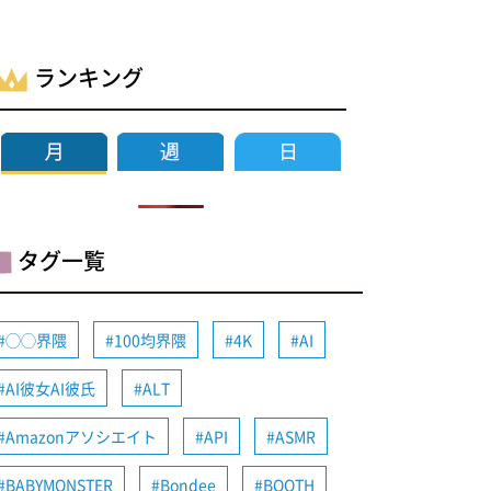
ランキング
タグ一覧
◯◯界隈
100均界隈
4K
AI
AI彼女AI彼氏
ALT
Amazonアソシエイト
API
ASMR
BABYMONSTER
Bondee
BOOTH