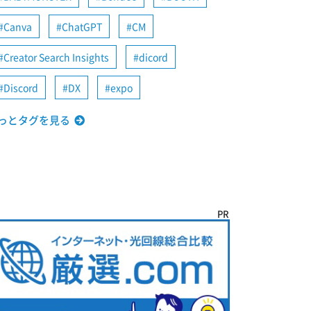
Canva
ChatGPT
CM
Creator Search Insights
dicord
Discord
DX
expo
っとタグを見る
PR