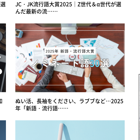
ら選
JC・JK流行語大賞2025｜Z世代＆α世代が選
んだ最新の流……
知
ぬい活、長袖をください、ラブブなど…2025
年「新語・流行語……