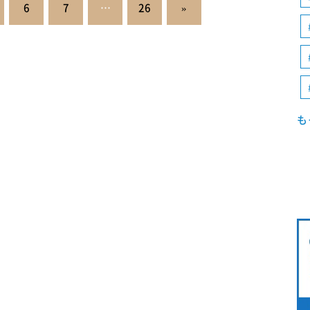
6
7
…
26
»
も