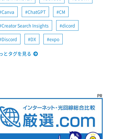
Canva
ChatGPT
CM
Creator Search Insights
dicord
Discord
DX
expo
っとタグを見る
PR