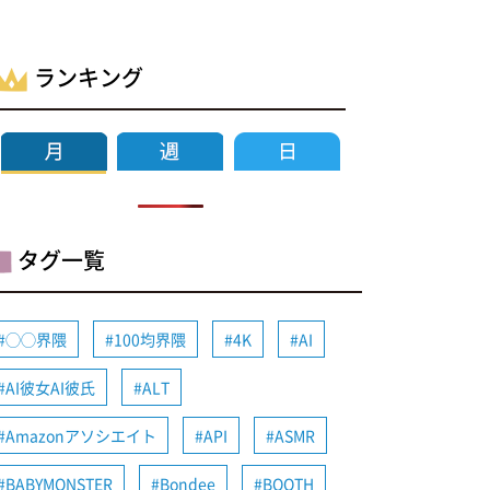
ランキング
タグ一覧
◯◯界隈
100均界隈
4K
AI
AI彼女AI彼氏
ALT
Amazonアソシエイト
API
ASMR
BABYMONSTER
Bondee
BOOTH