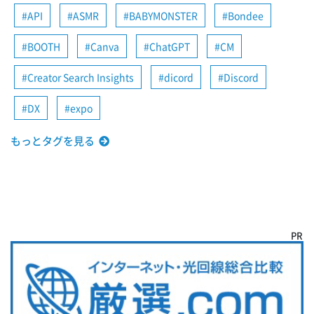
API
ASMR
BABYMONSTER
Bondee
BOOTH
Canva
ChatGPT
CM
Creator Search Insights
dicord
Discord
DX
expo
もっとタグを見る
PR