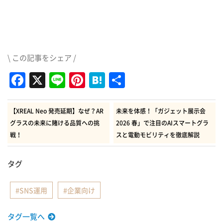
\ この記事をシェア /
Facebook
X
Line
Pinterest
Hatena
共
有
【XREAL Neo 発売延期】なぜ？AR
未来を体感！「ガジェット展示会
グラスの未来に賭ける品質への挑
2026 春」で注目のAIスマートグラ
戦！
スと電動モビリティを徹底解説
タグ
SNS運用
企業向け
タグ一覧へ