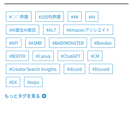
◯◯界隈
100均界隈
4K
AI
AI彼女AI彼氏
ALT
Amazonアソシエイト
API
ASMR
BABYMONSTER
Bondee
BOOTH
Canva
ChatGPT
CM
Creator Search Insights
dicord
Discord
DX
expo
もっとタグを見る