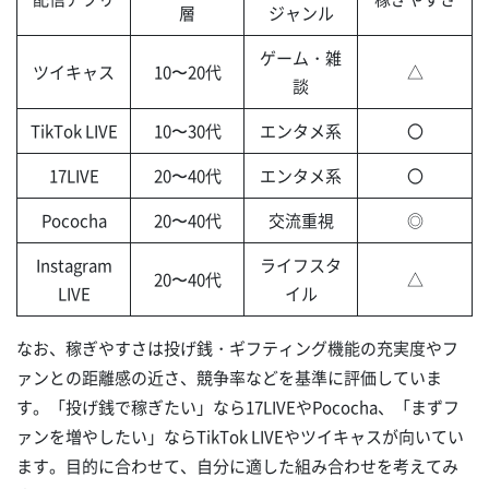
層
ジャンル
ゲーム・雑
ツイキャス
10〜20代
△
談
TikTok LIVE
10〜30代
エンタメ系
〇
17LIVE
20〜40代
エンタメ系
〇
Pococha
20〜40代
交流重視
◎
Instagram
ライフスタ
20〜40代
△
LIVE
イル
なお、稼ぎやすさは投げ銭・ギフティング機能の充実度やフ
ァンとの距離感の近さ、競争率などを基準に評価していま
す。「投げ銭で稼ぎたい」なら17LIVEやPococha、「まずフ
ァンを増やしたい」ならTikTok LIVEやツイキャスが向いてい
ます。目的に合わせて、自分に適した組み合わせを考えてみ