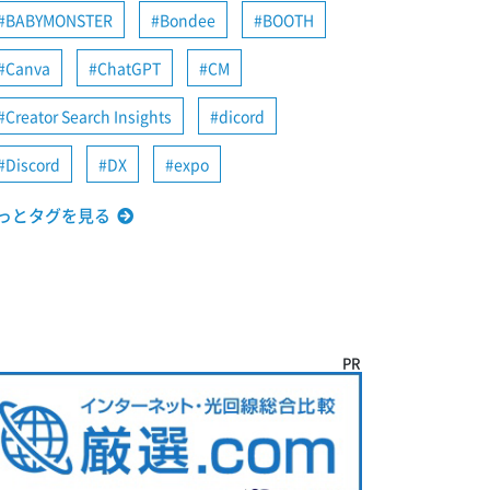
BABYMONSTER
Bondee
BOOTH
Canva
ChatGPT
CM
Creator Search Insights
dicord
Discord
DX
expo
っとタグを見る
PR