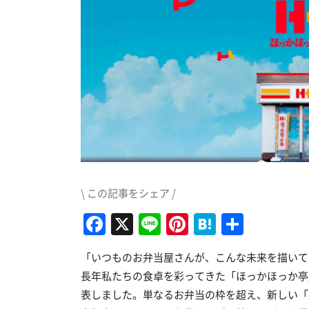
\ この記事をシェア /
Facebook
X
Line
Pinterest
Hatena
共
有
「いつものお弁当屋さんが、こんな未来を描いて
長年私たちの食卓を彩ってきた「ほっかほっか亭」が
表しました。単なるお弁当の枠を超え、新しい「