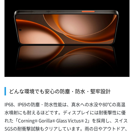
どんな環境でも安心の防塵・防水・堅牢設計
IP68、IP69の防塵・防水性能は、真水への水没や80℃の高温
水噴射にも耐えるほどです。ディスプレイには耐衝撃性に優
れた「Corning® Gorilla® Glass Victus® 2」を採用し、スイス
SGSの耐衝撃試験もクリアしています。雨の日やアウトドア、