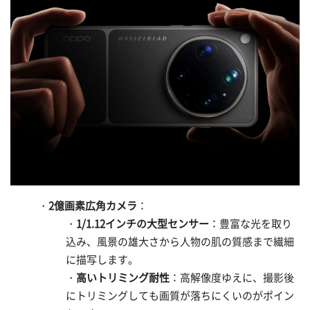
・
2億画素広角カメラ
：
・
1/1.12インチの大型センサー
：豊富な光を取り
込み、風景の雄大さから人物の肌の質感まで繊細
に描写します。
・
高いトリミング耐性
：高解像度ゆえに、撮影後
にトリミングしても画質が落ちにくいのがポイン