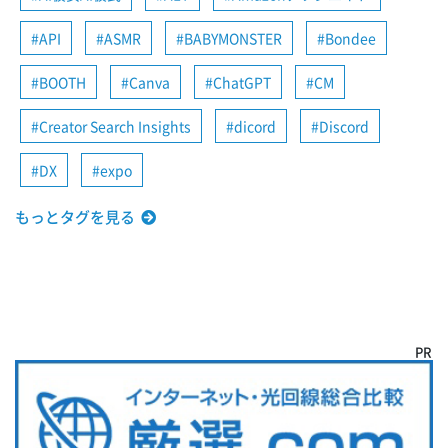
API
ASMR
BABYMONSTER
Bondee
BOOTH
Canva
ChatGPT
CM
Creator Search Insights
dicord
Discord
DX
expo
もっとタグを見る
PR