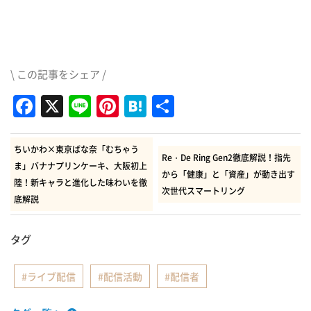
\ この記事をシェア /
Facebook
X
Line
Pinterest
Hatena
共
有
ちいかわ×東京ばな奈「むちゃう
Re・De Ring Gen2徹底解説！指先
ま」バナナプリンケーキ、大阪初上
から「健康」と「資産」が動き出す
陸！新キャラと進化した味わいを徹
次世代スマートリング
底解説
タグ
ライブ配信
配信活動
配信者