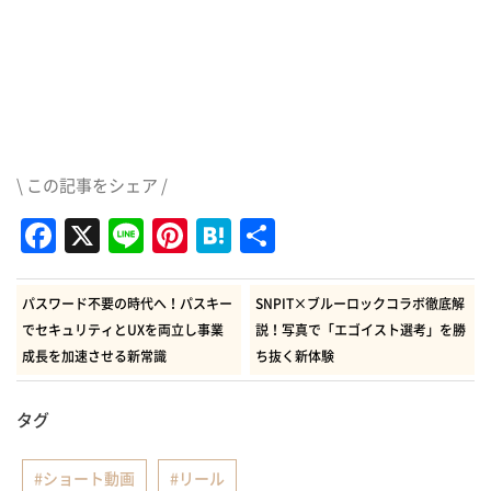
\ この記事をシェア /
Facebook
X
Line
Pinterest
Hatena
共
有
パスワード不要の時代へ！パスキー
SNPIT×ブルーロックコラボ徹底解
でセキュリティとUXを両立し事業
説！写真で「エゴイスト選考」を勝
成長を加速させる新常識
ち抜く新体験
タグ
ショート動画
リール