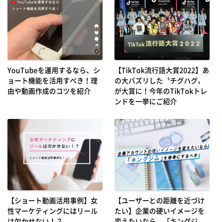
YouTubeを運用するなら、シ
【TikTok流行語大賞2022】あ
ョート機能を活用すべき！理
の大バズリした〝チグハグ〟
由や動画作成のコツを紹介
が大賞に！今年のTikTokトレ
ンドを一挙にご紹介
【ショート動画活用事例】女
【ユーザーとの距離を近づけ
性マーケティングにはリール
たい】企業の硬いイメージを
は欠かせない！？
変えたいなら、「キングジ