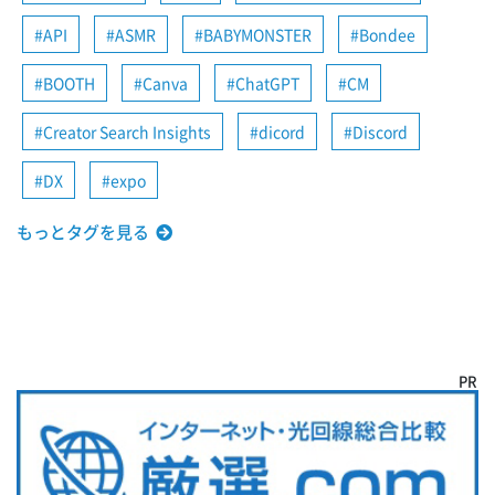
API
ASMR
BABYMONSTER
Bondee
BOOTH
Canva
ChatGPT
CM
Creator Search Insights
dicord
Discord
DX
expo
もっとタグを見る
PR