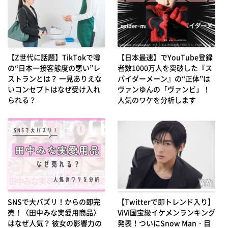
【Z世代に話題】TikTokで噂
【日本最速】でYouTube登録
の“日本一接客態度の悪い”レ
者数1000万人を突破した『ス
ストランとは？ 一見ありえな
パイダーメーン』の“正体”は
いコンセプトはなぜ受け入れ
ヴァンゆんの「ヴァンビ」！
られる？
人気のワケを分析します
SNSで大バズリ！からの即完
【Twitterで即トレンド入り】
売！〈田中みな実愛用商品〉
ViVi国宝級イケメンランキング
はなぜ人気？ 彼女の影響力の
発表！ついにSnow Man・目