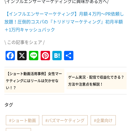
\インフルエンサーマーケティングに興味がある方へ/
【インフルエンサーマーケティング】月額４万円～PR依頼し
放題！圧倒的コスパの『トリドリマーケティング』初月半額
＋1万円キャッシュバック
\ この記事をシェア /
Facebook
X
Line
Pinterest
Hatena
共
有
【ショート動画活用事例】女性マー
ゲーム実況・配信で収益化できる？
ケティングにはリールは欠かせな
方法や注意点を解説！
い！？
タグ
ショート動画
バズマーケティング
企業向け