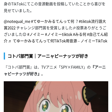
身のTikTokにてこの音源動画を投稿していたことから喜びを
見せていました。
@notequal_me
#てゆーかみるてんって何
？
#tiktok流行語大
賞2022
チャレンジ部門賞を受賞しました🎉投票ありがとうご
ざいました😌
#ノイミー
#ノイミーtiktok
#みる何
#自己てん紹
介
♬ てゆーかみるてんって何TikTok用音源 – ノイミーTikTok
コトバ部門賞｜アーニャピーナッツが好き
『コトバ部門賞』は、TVアニメ「SPY×FAMILY」の
『アーニ
ャピーナッツが好き』
。