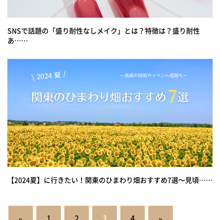
SNSで話題の「盛り耐性なしメイク」とは？特徴は？盛り耐性
あ……
【2024夏】に行きたい！関東のひまわり畑おすすめ7選～見頃……
投
«
1
2
3
4
»