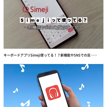
キーボードアプリSimeji使ってる！？新機能やSNSでの反……