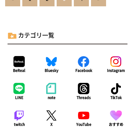
稿
の
ペ
ー
カテゴリ一覧
ジ
送
り
BeReal
Bluesky
Facebook
Instagram
LINE
note
Threads
TikTok
twitch
X
YouTube
おすすめ