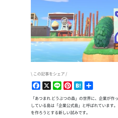
\ この記事をシェア /
Facebook
X
Line
Pinterest
Hatena
共
有
「あつまれ どうぶつの森」の世界に、企業が作
している島は「企業公式島」と呼ばれています。
を作ろうとする新しい試みです。