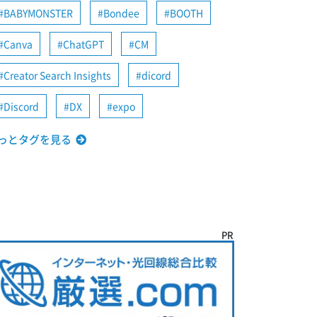
BABYMONSTER
Bondee
BOOTH
Canva
ChatGPT
CM
Creator Search Insights
dicord
Discord
DX
expo
っとタグを見る
PR