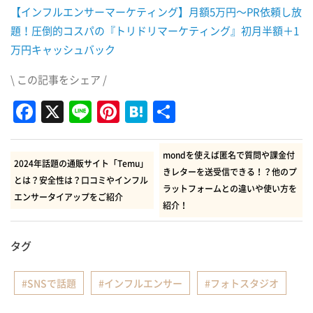
【インフルエンサーマーケティング】月額5万円～PR依頼し放
題！圧倒的コスパの『トリドリマーケティング』初月半額＋1
万円キャッシュバック
\ この記事をシェア /
Facebook
X
Line
Pinterest
Hatena
共
有
mondを使えば匿名で質問や課金付
2024年話題の通販サイト「Temu」
きレターを送受信できる！？他のプ
とは？安全性は？口コミやインフル
ラットフォームとの違いや使い方を
エンサータイアップをご紹介
紹介！
タグ
SNSで話題
インフルエンサー
フォトスタジオ